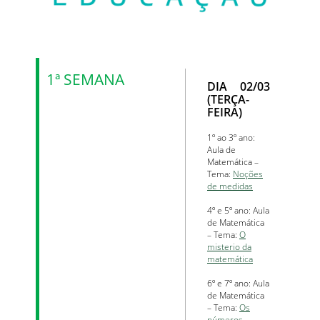
1ª SEMANA
DIA 02/03
(TERÇA-
FEIRA)
1º ao 3º ano:
Aula de
Matemática –
Tema:
Noções
de medidas
4º e 5º ano: Aula
de Matemática
– Tema:
O
misterio da
matemática
6º e 7º ano: Aula
de Matemática
– Tema:
Os
números