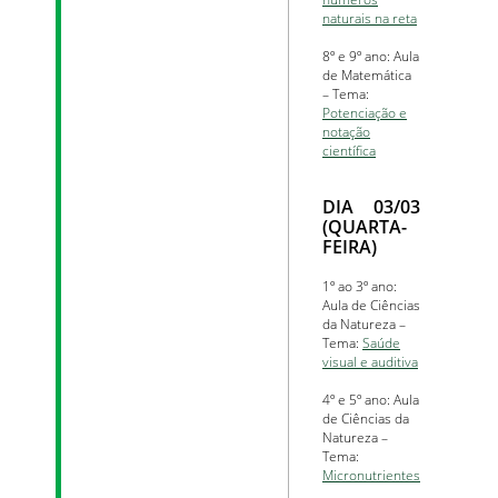
naturais na reta
8º e 9º ano: Aula
de Matemática
– Tema:
Potenciação e
notação
científica
DIA 03/03
(QUARTA-
FEIRA)
1º ao 3º ano:
Aula de Ciências
da Natureza –
Tema:
Saúde
visual e auditiva
4º e 5º ano: Aula
de Ciências da
Natureza –
Tema:
Micronutrientes