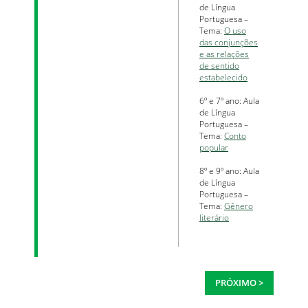
de Língua
Portuguesa –
Tema:
O uso
das conjunções
e as relações
de sentido
estabelecido
6º e 7º ano: Aula
de Língua
Portuguesa –
Tema:
Conto
popular
8º e 9º ano: Aula
de Língua
Portuguesa –
Tema:
Gênero
literário
PRÓXIMO >