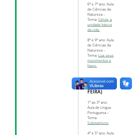
6º e 7º ano: Aula
de Ciências da
Natureza –
Tema:
Célula, a
unidade básica
da vida.
8º e 9º ano: Aula
de Ciências da
Natureza –
Tema:
Lua: seus
movimentos e
fases.
DIA 04/03
(QUINTA-
FEIRA)
1º ao 3º ano:
Aula de Língua
Portuguesa –
Tema:
Substantivos
4º e 5º ano: Aula