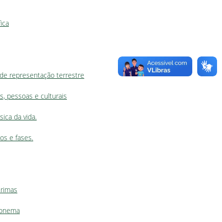
ica
de representação terrestre
s, pessoas e culturais
sica da vida.
os e fases.
 rimas
 fonema