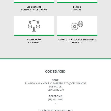
LEI GERAL DE
DIÁRIO
ACESSO À INFORMAÇÃO
OFICIAL
LEGISLAÇÃO
CÓDIGO DE ÉTICA DOS SERVIDORES
ESTADUAL
PÚBLICOS
CODED/CED
SEDE
RUA DONA IOLANDA P. C. BARRETO, 317 - JOCELY DANTAS
SOBRAL, CE.
CEP: 62.042-270
TELEFONE
(85) 3101-3040
.
HORÁRIO DE ATENDIMENTO