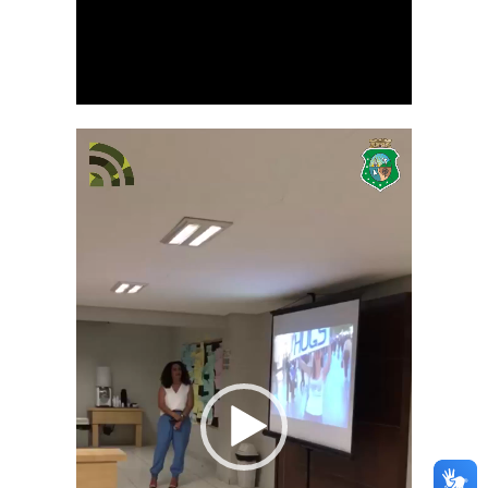
Tocador
de
vídeo