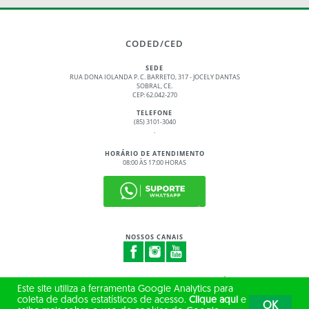
CODED/CED
SEDE
RUA DONA IOLANDA P. C. BARRETO, 317 - JOCELY DANTAS
SOBRAL, CE.
CEP: 62.042-270
TELEFONE
(85) 3101-3040
.
HORÁRIO DE ATENDIMENTO
08:00 ÀS 17:00 HORAS
NOSSOS CANAIS
© 2017 - 2026 – GOVERNO DO ESTADO DO CEARÁ
Este site utiliza a ferramenta Google Analytics para
TODOS OS DIREITOS RESERVADOS
coleta de dados estatísticos de acesso.
Clique aqui
e
OK