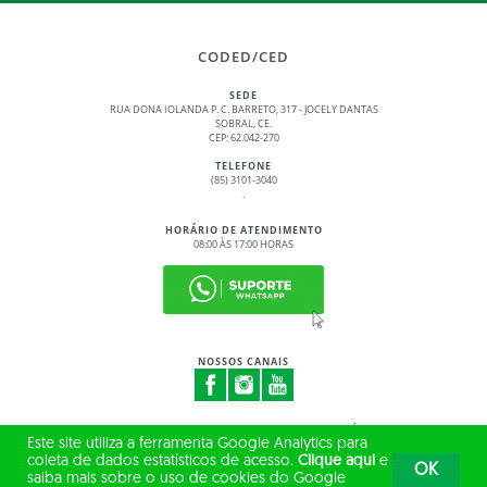
CODED/CED
SEDE
RUA DONA IOLANDA P. C. BARRETO, 317 - JOCELY DANTAS
SOBRAL, CE.
CEP: 62.042-270
TELEFONE
(85) 3101-3040
.
HORÁRIO DE ATENDIMENTO
08:00 ÀS 17:00 HORAS
NOSSOS CANAIS
© 2017 - 2026 – GOVERNO DO ESTADO DO CEARÁ
Este site utiliza a ferramenta Google Analytics para
TODOS OS DIREITOS RESERVADOS
coleta de dados estatísticos de acesso.
Clique aqui
e
OK
saiba mais sobre o uso de cookies do Google