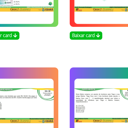
ar card
Baixar card