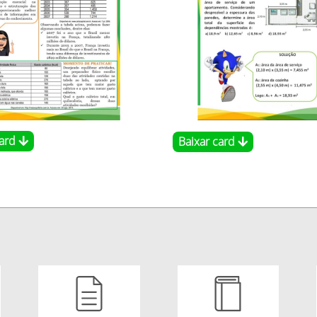
card
Baixar card