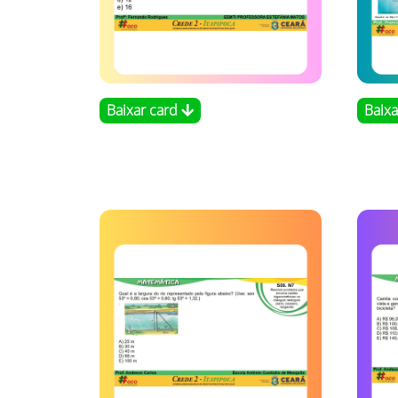
Baixar card
Baix