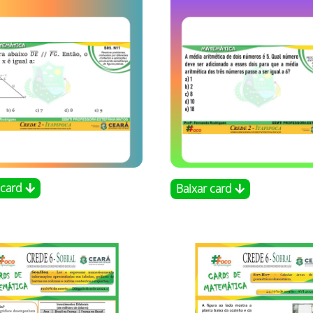
 card
Baixar card