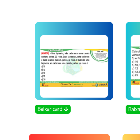
Baixar card
Baix