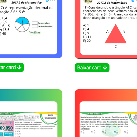
xar card
Baixar card