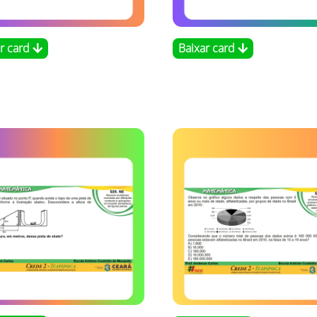
ar card
Baixar card