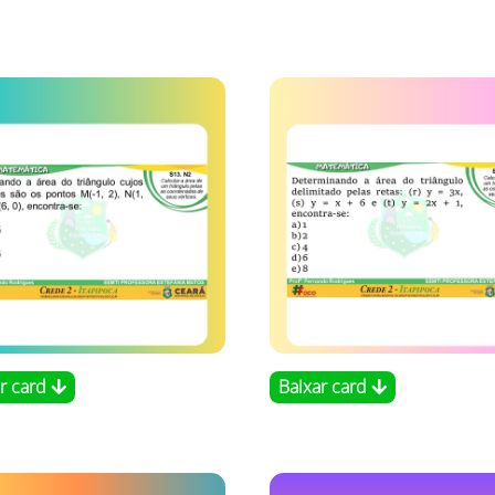
ar card
Baixar card