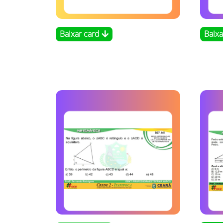
Baixar card
Baix