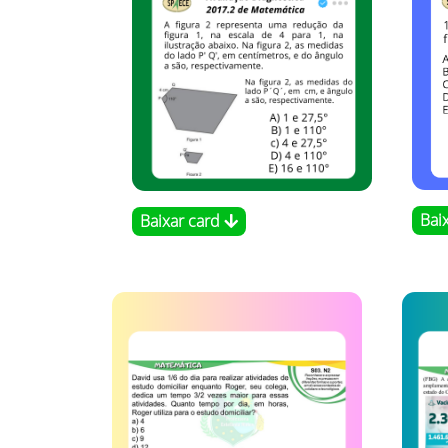
Bai
Baixar card