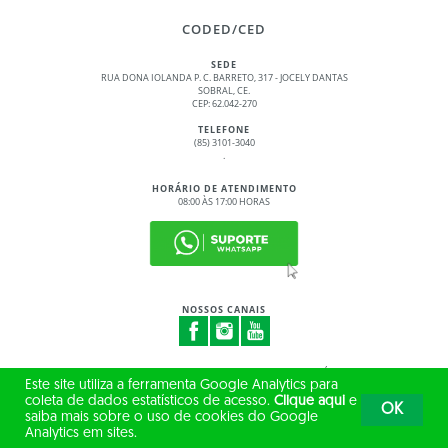
CODED/CED
SEDE
RUA DONA IOLANDA P. C. BARRETO, 317 - JOCELY DANTAS
SOBRAL, CE.
CEP: 62.042-270
TELEFONE
(85) 3101-3040
.
HORÁRIO DE ATENDIMENTO
08:00 ÀS 17:00 HORAS
NOSSOS CANAIS
© 2017 - 2026 – GOVERNO DO ESTADO DO CEARÁ
Este site utiliza a ferramenta Google Analytics para
TODOS OS DIREITOS RESERVADOS
coleta de dados estatísticos de acesso.
Clique aqui
e
OK
saiba mais sobre o uso de cookies do Google
Analytics em sites.