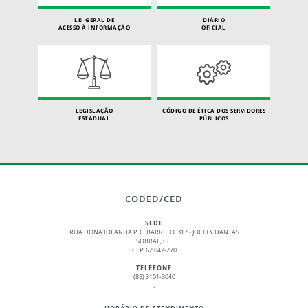
LEI GERAL DE
DIÁRIO
ACESSO À INFORMAÇÃO
OFICIAL
LEGISLAÇÃO
CÓDIGO DE ÉTICA DOS SERVIDORES
ESTADUAL
PÚBLICOS
CODED/CED
SEDE
RUA DONA IOLANDA P. C. BARRETO, 317 - JOCELY DANTAS
SOBRAL, CE.
CEP: 62.042-270
TELEFONE
(85) 3101-3040
.