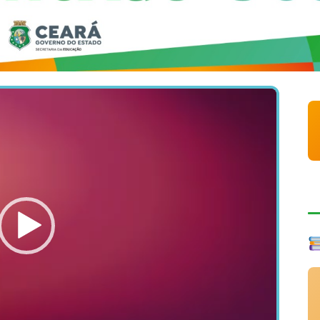
Tocador
de
vídeo