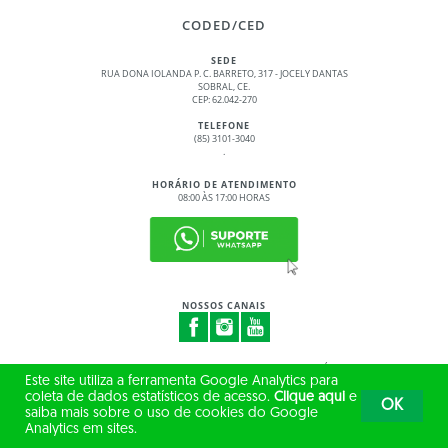
CODED/CED
SEDE
RUA DONA IOLANDA P. C. BARRETO, 317 - JOCELY DANTAS
SOBRAL, CE.
CEP: 62.042-270
TELEFONE
(85) 3101-3040
.
HORÁRIO DE ATENDIMENTO
08:00 ÀS 17:00 HORAS
NOSSOS CANAIS
© 2017 - 2026 – GOVERNO DO ESTADO DO CEARÁ
Este site utiliza a ferramenta Google Analytics para
TODOS OS DIREITOS RESERVADOS
coleta de dados estatísticos de acesso.
Clique aqui
e
OK
saiba mais sobre o uso de cookies do Google
Analytics em sites.