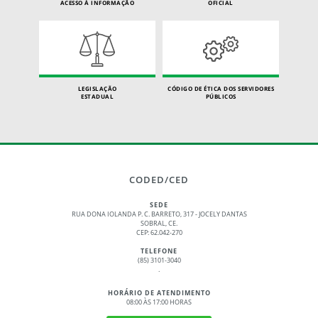
ACESSO À INFORMAÇÃO
OFICIAL
LEGISLAÇÃO
CÓDIGO DE ÉTICA DOS SERVIDORES
ESTADUAL
PÚBLICOS
CODED/CED
SEDE
RUA DONA IOLANDA P. C. BARRETO, 317 - JOCELY DANTAS
SOBRAL, CE.
CEP: 62.042-270
TELEFONE
(85) 3101-3040
.
HORÁRIO DE ATENDIMENTO
08:00 ÀS 17:00 HORAS