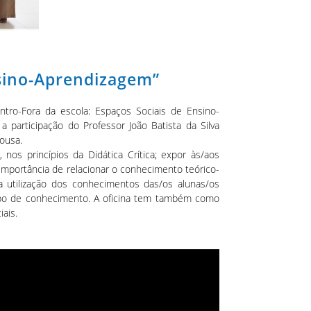
nsino-Aprendizagem”
tro-Fora da escola: Espaços Sociais de Ensino-
 participação do Professor João Batista da Silva
ousa.
os princípios da Didática Crítica; expor às/aos
a importância de relacionar o conhecimento teórico-
 a utilização dos conhecimentos das/os alunas/os
 tipo de conhecimento. A oficina tem também como
iais.