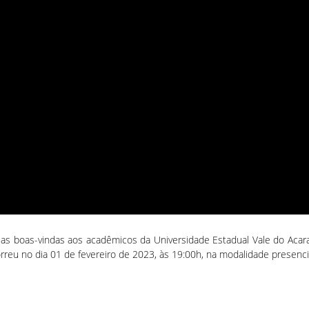
 as boas-vindas aos acadêmicos da Universidade Estadual Vale do Acara
reu no dia 01 de fevereiro de 2023, às 19:00h, na modalidade presenci