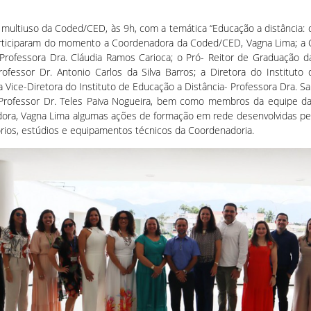
multiuso da Coded/CED, às 9h, com a temática “Educação a distância: de
Participaram do momento a Coordenadora da Coded/CED, Vagna Lima; a C
– Professora Dra. Cláudia Ramos Carioca; o Pró- Reitor de Graduação d
rofessor Dr. Antonio Carlos da Silva Barros; a Diretora do Institut
 a Vice-Diretora do Instituto de Educação a Distância- Professora Dra.
Professor Dr. Teles Paiva Nogueira, bem como membros da equipe da 
dora, Vagna Lima algumas ações de formação em rede desenvolvidas pela
tórios, estúdios e equipamentos técnicos da Coordenadoria.