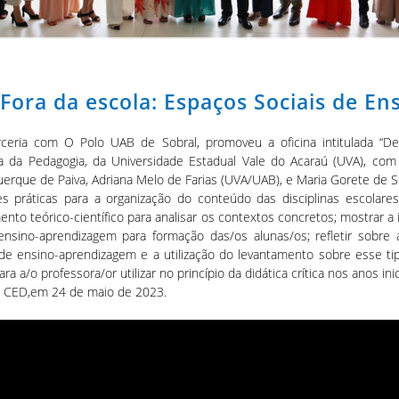
-Fora da escola: Espaços Sociais de E
ceria com O Polo UAB de Sobral, promoveu a oficina intitulada “Den
da Pedagogia, da Universidade Estadual Vale do Acaraú (UVA), com a
rque de Paiva, Adriana Melo de Farias (UVA/UAB), e Maria Gorete de S
ráticas para a organização do conteúdo das disciplinas escolares, n
ento teórico-científico para analisar os contextos concretos; mostrar 
ensino-aprendizagem para formação das/os alunas/os; refletir sobre
o de ensino-aprendizagem e a utilização do levantamento sobre esse
 a/o professora/or utilizar no princípio da didática crítica nos anos inic
o CED,em 24 de maio de 2023.