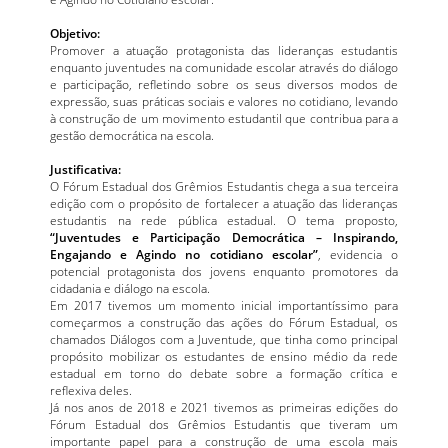
Objetivo:
Promover a atuação protagonista das lideranças estudantis
enquanto juventudes na comunidade escolar através do diálogo
e participação, refletindo sobre os seus diversos modos de
expressão, suas práticas sociais e valores no cotidiano, levando
à construção de um movimento estudantil que contribua para a
gestão democrática na escola.
Justificativa:
O Fórum Estadual dos Grêmios Estudantis chega a sua terceira
edição com o propósito de fortalecer a atuação das lideranças
estudantis na rede pública estadual. O tema proposto,
“Juventudes e Participação Democrática – Inspirando,
Engajando e Agindo no cotidiano escolar”
, evidencia o
potencial protagonista dos jovens enquanto promotores da
cidadania e diálogo na escola.
Em 2017 tivemos um momento inicial importantíssimo para
começarmos a construção das ações do Fórum Estadual, os
chamados Diálogos com a Juventude, que tinha como principal
propósito mobilizar os estudantes de ensino médio da rede
estadual em torno do debate sobre a formação crítica e
reflexiva deles.
Já nos anos de 2018 e 2021 tivemos as primeiras edições do
Fórum Estadual dos Grêmios Estudantis que tiveram um
importante papel para a construção de uma escola mais