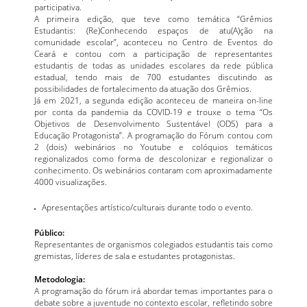
participativa.
A primeira edição, que teve como temática “Grêmios
Estudantis: (Re)Conhecendo espaços de atu(A)ção na
comunidade escolar”, aconteceu no Centro de Eventos do
Ceará e contou com a participação de representantes
estudantis de todas as unidades escolares da rede pública
estadual, tendo mais de 700 estudantes discutindo as
possibilidades de fortalecimento da atuação dos Grêmios.
Já em 2021, a segunda edição aconteceu de maneira on-line
por conta da pandemia da COVID-19 e trouxe o tema “Os
Objetivos de Desenvolvimento Sustentável (ODS) para a
Educação Protagonista”. A programação do Fórum contou com
2 (dois) webinários no Youtube e colóquios temáticos
regionalizados como forma de descolonizar e regionalizar o
conhecimento. Os webinários contaram com aproximadamente
4000 visualizações.
Apresentações artístico/culturais durante todo o evento.
Público:
Representantes de organismos colegiados estudantis tais como
gremistas, líderes de sala e estudantes protagonistas.
Metodologia:
A programação do fórum irá abordar temas importantes para o
debate sobre a juventude no contexto escolar, refletindo sobre