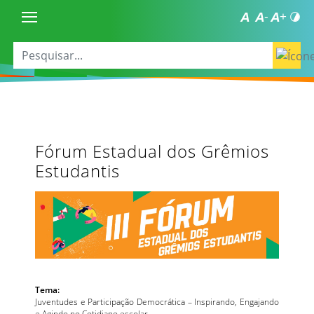
Fórum Estadual dos Grêmios
Estudantis
Tema:
Juventudes e Participação Democrática – Inspirando, Engajando
e Agindo no Cotidiano escolar.