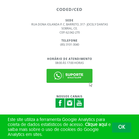
CODED/CED
SEDE
RUA DONA IOLANDA P. C. BARRETO, 317 - JOCELY DANTAS
SOBRAL, CE.
CEP: 62.042-270
TELEFONE
(85) 3101-3040
.
HORÁRIO DE ATENDIMENTO
08:00 ÀS 17:00 HORAS
NOSSOS CANAIS
© 2017 - 2026 – GOVERNO DO ESTADO DO CEARÁ
Este site utiliza a ferramenta Google Analytics para
TODOS OS DIREITOS RESERVADOS
coleta de dados estatísticos de acesso.
Clique aqui
e
OK
saiba mais sobre o uso de cookies do Google
Analytics em sites.