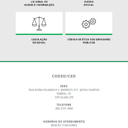
LEI GERAL DE
DIÁRIO
ACESSO À INFORMAÇÃO
OFICIAL
LEGISLAÇÃO
CÓDIGO DE ÉTICA DOS SERVIDORES
ESTADUAL
PÚBLICOS
CODED/CED
SEDE
RUA DONA IOLANDA P. C. BARRETO, 317 - JOCELY DANTAS
SOBRAL, CE.
CEP: 62.042-270
TELEFONE
(85) 3101-3040
.
HORÁRIO DE ATENDIMENTO
08:00 ÀS 17:00 HORAS