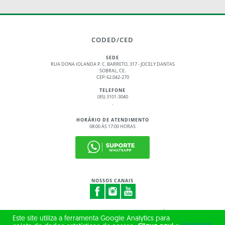
CODED/CED
SEDE
RUA DONA IOLANDA P. C. BARRETO, 317 - JOCELY DANTAS
SOBRAL, CE.
CEP: 62.042-270
TELEFONE
(85) 3101-3040
.
HORÁRIO DE ATENDIMENTO
08:00 ÀS 17:00 HORAS
NOSSOS CANAIS
© 2017 - 2026 – GOVERNO DO ESTADO DO CEARÁ
Este site utiliza a ferramenta Google Analytics para
TODOS OS DIREITOS RESERVADOS