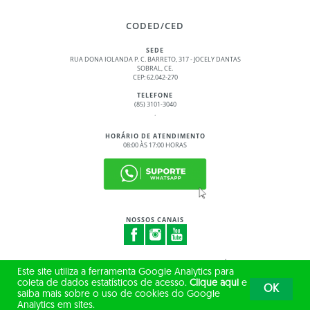
CODED/CED
SEDE
RUA DONA IOLANDA P. C. BARRETO, 317 - JOCELY DANTAS
SOBRAL, CE.
CEP: 62.042-270
TELEFONE
(85) 3101-3040
.
HORÁRIO DE ATENDIMENTO
08:00 ÀS 17:00 HORAS
NOSSOS CANAIS
© 2017 - 2026 – GOVERNO DO ESTADO DO CEARÁ
Este site utiliza a ferramenta Google Analytics para
TODOS OS DIREITOS RESERVADOS
coleta de dados estatísticos de acesso.
Clique aqui
e
OK
saiba mais sobre o uso de cookies do Google
Analytics em sites.