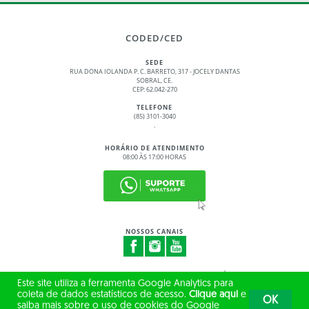
CODED/CED
SEDE
RUA DONA IOLANDA P. C. BARRETO, 317 - JOCELY DANTAS
SOBRAL, CE.
CEP: 62.042-270
TELEFONE
(85) 3101-3040
.
HORÁRIO DE ATENDIMENTO
08:00 ÀS 17:00 HORAS
NOSSOS CANAIS
© 2017 - 2026 – GOVERNO DO ESTADO DO CEARÁ
Este site utiliza a ferramenta Google Analytics para
TODOS OS DIREITOS RESERVADOS
coleta de dados estatísticos de acesso.
Clique aqui
e
OK
saiba mais sobre o uso de cookies do Google