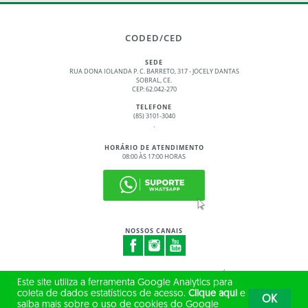
CODED/CED
SEDE
RUA DONA IOLANDA P. C. BARRETO, 317 - JOCELY DANTAS
SOBRAL, CE.
CEP: 62.042-270
TELEFONE
(85) 3101-3040
.
HORÁRIO DE ATENDIMENTO
08:00 ÀS 17:00 HORAS
NOSSOS CANAIS
© 2017 - 2026 – GOVERNO DO ESTADO DO CEARÁ
Este site utiliza a ferramenta Google Analytics para
TODOS OS DIREITOS RESERVADOS
coleta de dados estatísticos de acesso.
Clique aqui
e
OK
saiba mais sobre o uso de cookies do Google