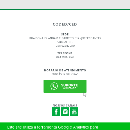
CODED/CED
SEDE
RUA DONA IOLANDA P. C. BARRETO, 317 - JOCELY DANTAS
SOBRAL, CE.
CEP: 62.042-270
TELEFONE
(85) 3101-3040
.
HORÁRIO DE ATENDIMENTO
08:00 ÀS 17:00 HORAS
NOSSOS CANAIS
© 2017 - 2026 – GOVERNO DO ESTADO DO CEARÁ
Este site utiliza a ferramenta Google Analytics para
TODOS OS DIREITOS RESERVADOS