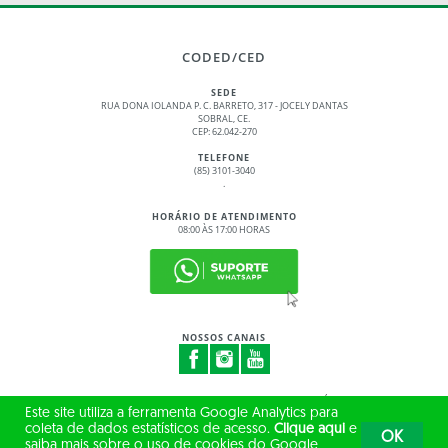
CODED/CED
SEDE
RUA DONA IOLANDA P. C. BARRETO, 317 - JOCELY DANTAS
SOBRAL, CE.
CEP: 62.042-270
TELEFONE
(85) 3101-3040
.
HORÁRIO DE ATENDIMENTO
08:00 ÀS 17:00 HORAS
NOSSOS CANAIS
© 2017 - 2026 – GOVERNO DO ESTADO DO CEARÁ
Este site utiliza a ferramenta Google Analytics para
TODOS OS DIREITOS RESERVADOS
coleta de dados estatísticos de acesso.
Clique aqui
e
OK
saiba mais sobre o uso de cookies do Google