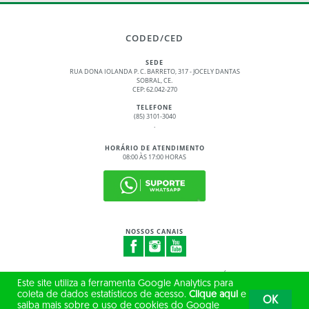
CODED/CED
SEDE
RUA DONA IOLANDA P. C. BARRETO, 317 - JOCELY DANTAS
SOBRAL, CE.
CEP: 62.042-270
TELEFONE
(85) 3101-3040
.
HORÁRIO DE ATENDIMENTO
08:00 ÀS 17:00 HORAS
NOSSOS CANAIS
© 2017 - 2026 – GOVERNO DO ESTADO DO CEARÁ
Este site utiliza a ferramenta Google Analytics para
TODOS OS DIREITOS RESERVADOS
coleta de dados estatísticos de acesso.
Clique aqui
e
OK
saiba mais sobre o uso de cookies do Google