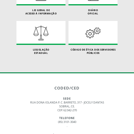
LEI GERAL DE
DIÁRIO
ACESSO À INFORMAÇÃO
OFICIAL
LEGISLAÇÃO
CÓDIGO DE ÉTICA DOS SERVIDORES
ESTADUAL
PÚBLICOS
CODED/CED
SEDE
RUA DONA IOLANDA P. C. BARRETO, 317 - JOCELY DANTAS
SOBRAL, CE.
CEP: 62.042-270
TELEFONE
(85) 3101-3040
.