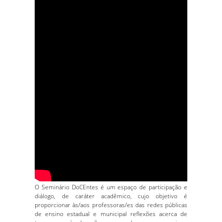
O Seminário DoCEntes é um espaço de participação e
diálogo, de caráter acadêmico, cujo objetivo é
proporcionar às/aos professoras/es das redes públicas
de ensino estadual e municipal reflexões acerca de