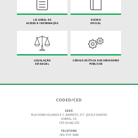
LEI GERAL DE
DIÁRIO
ACESSO À INFORMAÇÃO
OFICIAL
LEGISLAÇÃO
CÓDIGO DE ÉTICA DOS SERVIDORES
ESTADUAL
PÚBLICOS
CODED/CED
SEDE
RUA DONA IOLANDA P. C. BARRETO, 317 - JOCELY DANTAS
SOBRAL, CE.
CEP: 62.042-270
TELEFONE
(85) 3101-3040