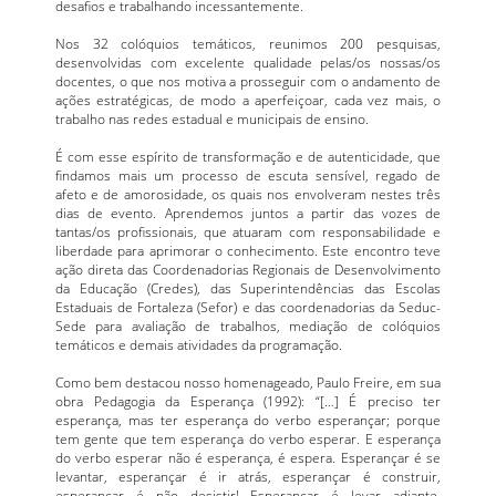
desafios e trabalhando incessantemente.
Nos 32 colóquios temáticos, reunimos 200 pesquisas,
desenvolvidas com excelente qualidade pelas/os nossas/os
docentes, o que nos motiva a prosseguir com o andamento de
ações estratégicas, de modo a aperfeiçoar, cada vez mais, o
trabalho nas redes estadual e municipais de ensino.
É com esse espírito de transformação e de autenticidade, que
findamos mais um processo de escuta sensível, regado de
afeto e de amorosidade, os quais nos envolveram nestes três
dias de evento. Aprendemos juntos a partir das vozes de
tantas/os profissionais, que atuaram com responsabilidade e
liberdade para aprimorar o conhecimento. Este encontro teve
ação direta das Coordenadorias Regionais de Desenvolvimento
da Educação (Credes), das Superintendências das Escolas
Estaduais de Fortaleza (Sefor) e das coordenadorias da Seduc-
Sede para avaliação de trabalhos, mediação de colóquios
temáticos e demais atividades da programação.
Como bem destacou nosso homenageado, Paulo Freire, em sua
obra Pedagogia da Esperança (1992): “[…] É preciso ter
esperança, mas ter esperança do verbo esperançar; porque
tem gente que tem esperança do verbo esperar. E esperança
do verbo esperar não é esperança, é espera. Esperançar é se
levantar, esperançar é ir atrás, esperançar é construir,
esperançar é não desistir! Esperançar é levar adiante,