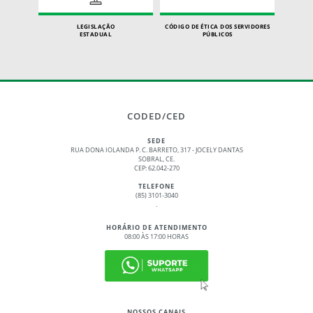
LEGISLAÇÃO
CÓDIGO DE ÉTICA DOS SERVIDORES
ESTADUAL
PÚBLICOS
CODED/CED
SEDE
RUA DONA IOLANDA P. C. BARRETO, 317 - JOCELY DANTAS
SOBRAL, CE.
CEP: 62.042-270
TELEFONE
(85) 3101-3040
.
HORÁRIO DE ATENDIMENTO
08:00 ÀS 17:00 HORAS
NOSSOS CANAIS