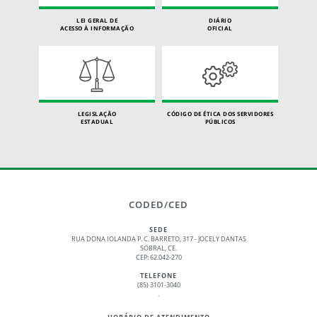
LEI GERAL DE
DIÁRIO
ACESSO À INFORMAÇÃO
OFICIAL
LEGISLAÇÃO
CÓDIGO DE ÉTICA DOS SERVIDORES
ESTADUAL
PÚBLICOS
CODED/CED
SEDE
RUA DONA IOLANDA P. C. BARRETO, 317 - JOCELY DANTAS
SOBRAL, CE.
CEP: 62.042-270
TELEFONE
(85) 3101-3040
.