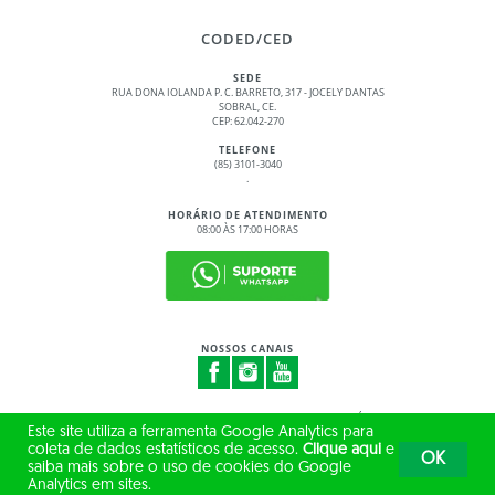
CODED/CED
SEDE
RUA DONA IOLANDA P. C. BARRETO, 317 - JOCELY DANTAS
SOBRAL, CE.
CEP: 62.042-270
TELEFONE
(85) 3101-3040
.
HORÁRIO DE ATENDIMENTO
08:00 ÀS 17:00 HORAS
NOSSOS CANAIS
© 2017 - 2026 – GOVERNO DO ESTADO DO CEARÁ
Este site utiliza a ferramenta Google Analytics para
TODOS OS DIREITOS RESERVADOS
coleta de dados estatísticos de acesso.
Clique aqui
e
OK
saiba mais sobre o uso de cookies do Google
Analytics em sites.