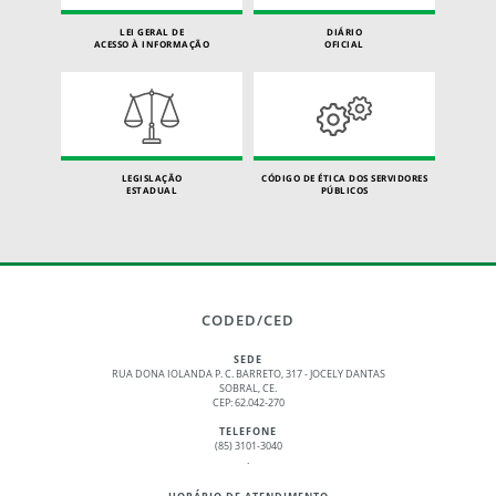
LEI GERAL DE
DIÁRIO
ACESSO À INFORMAÇÃO
OFICIAL
LEGISLAÇÃO
CÓDIGO DE ÉTICA DOS SERVIDORES
ESTADUAL
PÚBLICOS
CODED/CED
SEDE
RUA DONA IOLANDA P. C. BARRETO, 317 - JOCELY DANTAS
SOBRAL, CE.
CEP: 62.042-270
TELEFONE
(85) 3101-3040
.