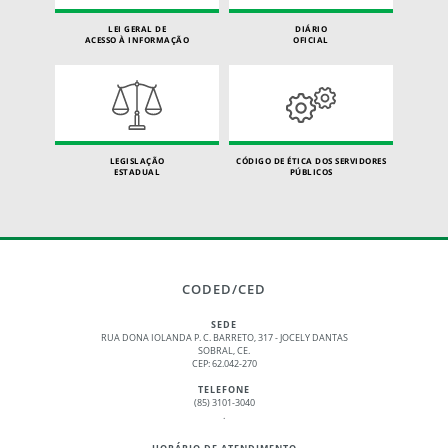
LEI GERAL DE
DIÁRIO
ACESSO À INFORMAÇÃO
OFICIAL
LEGISLAÇÃO
CÓDIGO DE ÉTICA DOS SERVIDORES
ESTADUAL
PÚBLICOS
CODED/CED
SEDE
RUA DONA IOLANDA P. C. BARRETO, 317 - JOCELY DANTAS
SOBRAL, CE.
CEP: 62.042-270
TELEFONE
(85) 3101-3040
.