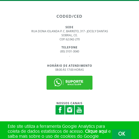
CODED/CED
SEDE
RUA DONA IOLANDA P. C. BARRETO, 317 - JOCELY DANTAS
SOBRAL, CE.
CEP: 62.042-270
TELEFONE
(85) 3101-3040
.
HORÁRIO DE ATENDIMENTO
08:00 ÀS 17:00 HORAS
NOSSOS CANAIS
© 2017 - 2026 – GOVERNO DO ESTADO DO CEARÁ
Este site utiliza a ferramenta Google Analytics para
TODOS OS DIREITOS RESERVADOS
coleta de dados estatísticos de acesso.
Clique aqui
e
OK
saiba mais sobre o uso de cookies do Google