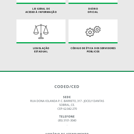
LEI GERAL DE
DIÁRIO
ACESSO À INFORMAÇÃO
OFICIAL
LEGISLAÇÃO
CÓDIGO DE ÉTICA DOS SERVIDORES
ESTADUAL
PÚBLICOS
CODED/CED
SEDE
RUA DONA IOLANDA P. C. BARRETO, 317 - JOCELY DANTAS
SOBRAL, CE.
CEP: 62.042-270
TELEFONE
(85) 3101-3040
.