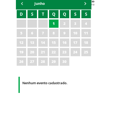
AGENDA DA CODED/CED
Junho
Vagna Lima
D
S
T
Q
Q
S
S
1
2
3
4
5
6
7
8
9
10
11
12
13
14
15
16
17
18
19
20
21
22
23
24
25
26
27
28
29
30
Nenhum evento cadastrado.