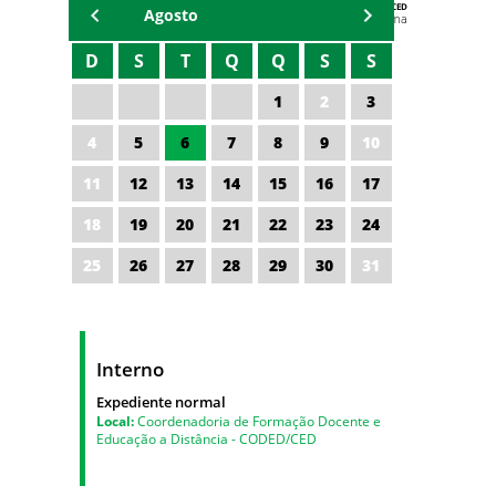
AGENDA DA CODED/CED
Agosto
Vagna Lima
D
S
T
Q
Q
S
S
1
2
3
4
5
6
7
8
9
10
11
12
13
14
15
16
17
18
19
20
21
22
23
24
25
26
27
28
29
30
31
Interno
Expediente normal
Local:
Coordenadoria de Formação Docente e
Educação a Distância - CODED/CED