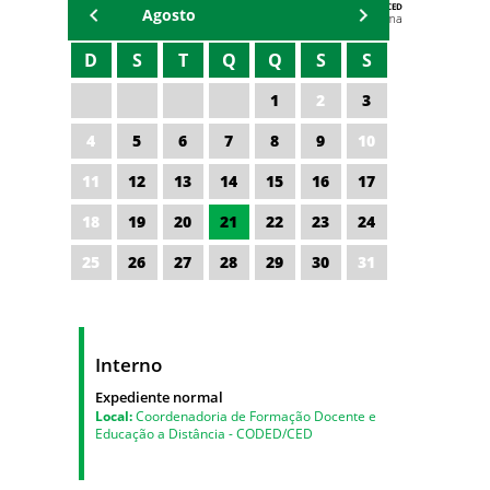
AGENDA DA CODED/CED
Agosto
Vagna Lima
D
S
T
Q
Q
S
S
1
2
3
4
5
6
7
8
9
10
11
12
13
14
15
16
17
18
19
20
21
22
23
24
25
26
27
28
29
30
31
Interno
Expediente normal
Local:
Coordenadoria de Formação Docente e
Educação a Distância - CODED/CED