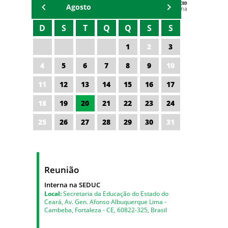
AGENDA DA CODED/CED
Agosto
Vagna Lima
D
S
T
Q
Q
S
S
1
2
3
4
5
6
7
8
9
10
11
12
13
14
15
16
17
18
19
20
21
22
23
24
25
26
27
28
29
30
31
Reunião
Interna na SEDUC
Local:
Secretaria da Educação do Estado do
Ceará, Av. Gen. Afonso Albuquerque Lima -
Cambeba, Fortaleza - CE, 60822-325, Brasil