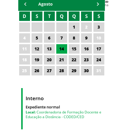
AGENDA DA CODED/CED
Agosto
Vagna Lima
D
S
T
Q
Q
S
S
1
2
3
4
5
6
7
8
9
10
11
12
13
14
15
16
17
18
19
20
21
22
23
24
25
26
27
28
29
30
31
Interno
Expediente normal
Local:
Coordenadoria de Formação Docente e
Educação a Distância - CODED/CED