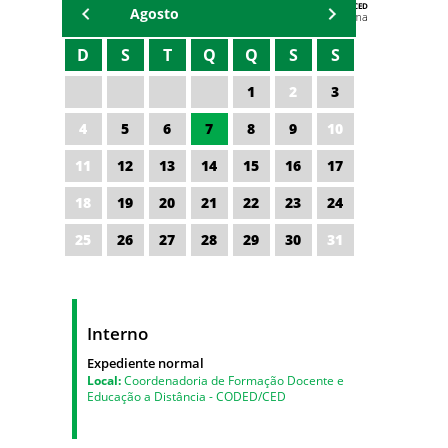
AGENDA DA CODED/CED
Agosto
Vagna Lima
D
S
T
Q
Q
S
S
1
2
3
4
5
6
7
8
9
10
11
12
13
14
15
16
17
18
19
20
21
22
23
24
25
26
27
28
29
30
31
Interno
Expediente normal
Local:
Coordenadoria de Formação Docente e
Educação a Distância - CODED/CED