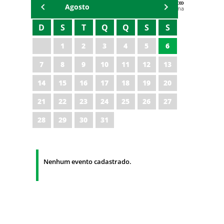
AGENDA DA CODED/CED
Agosto
Vagna Lima
D
S
T
Q
Q
S
S
1
2
3
4
5
6
7
8
9
10
11
12
13
14
15
16
17
18
19
20
21
22
23
24
25
26
27
28
29
30
31
Nenhum evento cadastrado.