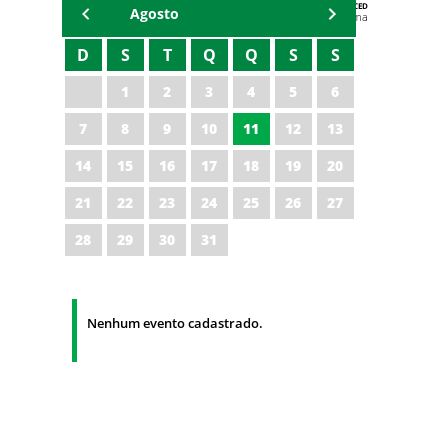
AGENDA DA CODED/CED
Agosto
Vagna Lima
D
S
T
Q
Q
S
S
1
2
3
4
5
6
7
8
9
10
11
12
13
14
15
16
17
18
19
20
21
22
23
24
25
26
27
28
29
30
31
Nenhum evento cadastrado.