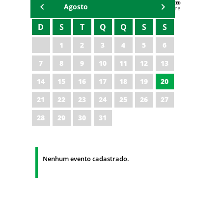
AGENDA DA CODED/CED
Agosto
Vagna Lima
D
S
T
Q
Q
S
S
1
2
3
4
5
6
7
8
9
10
11
12
13
14
15
16
17
18
19
20
21
22
23
24
25
26
27
28
29
30
31
Nenhum evento cadastrado.