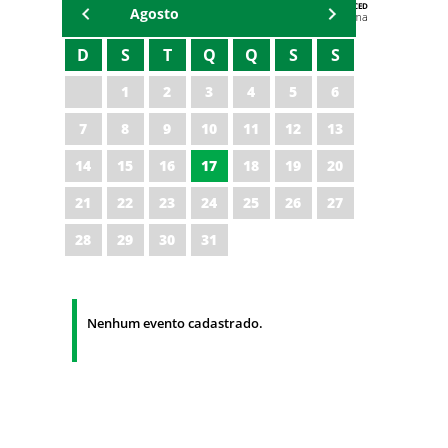
AGENDA DA CODED/CED
Agosto
Vagna Lima
D
S
T
Q
Q
S
S
1
2
3
4
5
6
7
8
9
10
11
12
13
14
15
16
17
18
19
20
21
22
23
24
25
26
27
28
29
30
31
Nenhum evento cadastrado.