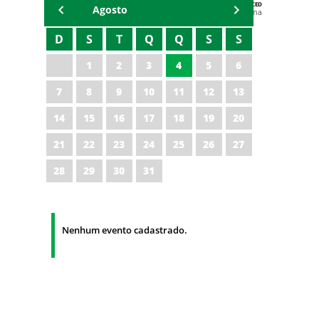
AGENDA DA CODED/CED
Agosto
Vagna Lima
D
S
T
Q
Q
S
S
1
2
3
4
5
6
7
8
9
10
11
12
13
14
15
16
17
18
19
20
21
22
23
24
25
26
27
28
29
30
31
Nenhum evento cadastrado.