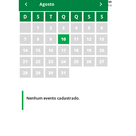
AGENDA DA CODED/CED
Agosto
Vagna Lima
D
S
T
Q
Q
S
S
1
2
3
4
5
6
7
8
9
10
11
12
13
14
15
16
17
18
19
20
21
22
23
24
25
26
27
28
29
30
31
Nenhum evento cadastrado.