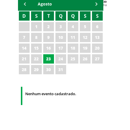
AGENDA DA CODED/CED
Agosto
Vagna Lima
D
S
T
Q
Q
S
S
1
2
3
4
5
6
7
8
9
10
11
12
13
14
15
16
17
18
19
20
21
22
23
24
25
26
27
28
29
30
31
Nenhum evento cadastrado.