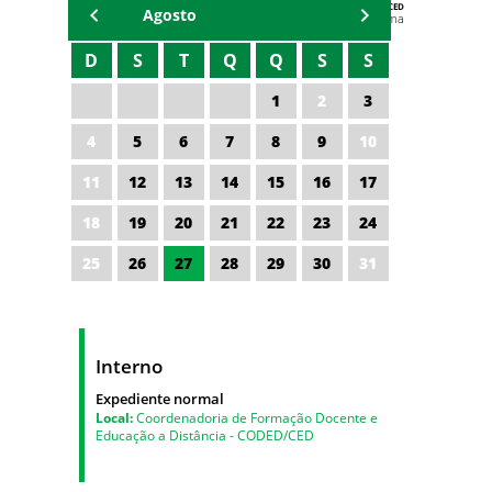
AGENDA DA CODED/CED
Agosto
Vagna Lima
D
S
T
Q
Q
S
S
1
2
3
4
5
6
7
8
9
10
11
12
13
14
15
16
17
18
19
20
21
22
23
24
25
26
27
28
29
30
31
Interno
Expediente normal
Local:
Coordenadoria de Formação Docente e
Educação a Distância - CODED/CED