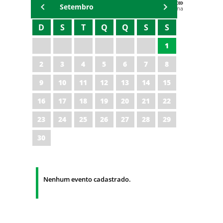
AGENDA DA CODED/CED
Setembro
Vagna Lima
D
S
T
Q
Q
S
S
1
2
3
4
5
6
7
8
9
10
11
12
13
14
15
16
17
18
19
20
21
22
23
24
25
26
27
28
29
30
Nenhum evento cadastrado.