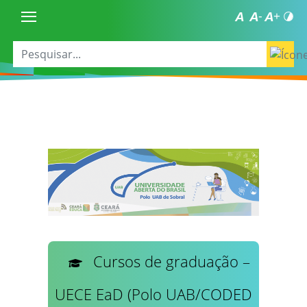
Cursos de graduação –
UECE EaD (Polo UAB/CODED