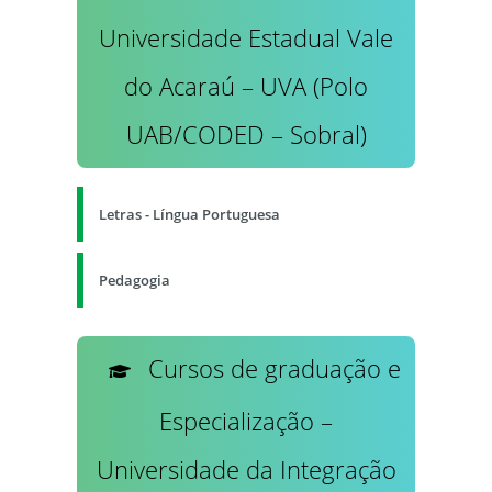
Universidade Estadual Vale
do Acaraú – UVA (Polo
UAB/CODED – Sobral)
Letras - Língua Portuguesa
Pedagogia
Cursos de graduação e
Especialização –
Universidade da Integração