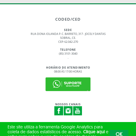
CODED/CED
SEDE
RUA DONA IOLANDA P. C. BARRETO, 317 - JOCELY DANTAS
SOBRAL, CE.
CEP: 62.042-270
TELEFONE
(85) 3101-3040
.
HORÁRIO DE ATENDIMENTO
08:00 ÀS 17:00 HORAS
NOSSOS CANAIS
© 2017 - 2026 – GOVERNO DO ESTADO DO CEARÁ
Este site utiliza a ferramenta Google Analytics para
TODOS OS DIREITOS RESERVADOS
coleta de dados estatísticos de acesso.
Clique aqui
e
OK